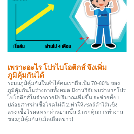
เพราะอะไร โปรไบโอติกส์ จึงเพิ่ม
ภูมิคุ้มกันได้
ระบบภูมิคุ้มกันในลำไส้คนเราถือเป็น 70-80% ของ
ภูมิคุ้มกันในร่างกายทั้งหมด มีงานวิจัยพบว่าหากโปร
ไบโอติกส์ในร่างกายมีปริมาณเพิ่มขึ้น จะช่วยทั้ง 1.
ปล่อยสารฆ่าเชื้อโรคไม่ดี 2.ทำให้เซลล์ลำไส้แข็ง
แรง เชื้อโรคแทรกผ่านยากขึ้น 3.กระตุ้นการทำงาน
ของภูมิคุ้มกัน (เม็ดเลือดขาว)