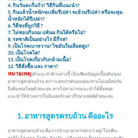
4. กินวันละกี่แก้ว? วิธีกินที่แนะนำ?
5. กินแล้วน้ำหนักจะเพิ่มรึเปล่า จะอ้วนรึเปล่า หรือจะคุม
น้ำหนักได้รึเปล่า?
6. วิธีชงที่ถูกวิธี ?
7. ไม่ชอบกินนม แพ้นม กินได้หรือไม่?
8. รสชาติเป็นอย่างไร มีกี่รส?
9. เป็นโรคเบาหวาน? ไขมันในเลือดสูง?
10. เป็นโรคไต?
11. เป็นโรคเกี่ยวกับกล้ามเนื้อ?
12. วิธีสั่งซื้อ และ ราคา?
หมายเหตุ:
คำแนะนำด้านล่างนี้ เป็นเพียงข้อมูลเบื้องต้นของ
อาหารสูตรครบถ้วน สภาวะสุขภาพของแต่ละท่านไม่เหมือนกัน
จึงต้องขอโทษด้วยนะคะ หากไม่สามารถแนะนำได้ทั้งหมด
แนะนำให้นำฉลากในอินเตอร์เนต ปรึกษาแพทย์ด้วยนะคะ
1. อาหารสูตรครบถ้วน คืออะไร
อาหารสูตรครบถ้วน คือ การนำเอาอาหารครบ 5 หมู่ (โปรตีน-
คาร์โบไฮเดรต-ไขมัน-วิตามิน-เกลือแร่) มาเป็นรูปแบบผง ชงกิน