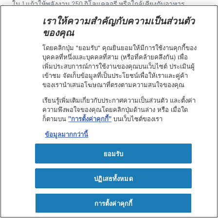
ใน 1 แก้วให้พลังงาน 250 กิโลแคลอรี หรือใกล้เคียงกับอาหาร
ประมาณครึ่งมื้อ จึงสามารถปรับวิธีกินได้ตามต้องการค่ะ
เราให้ความสำคัญกับความเป็นส่วนตัว
ของคุณ
สำหรับคนที่กังวล ไม่อยากให้น้ำหนัก
โดยคลิกปุ่ม "ยอมรับ" คุณยินยอมให้มีการใช้งานคุกกี้ของ
บุคคลที่หนึ่งและบุคคลที่สาม (หรือที่คล้ายคลึงกัน) เพื่อ
ขึ้น
เพิ่มประสบการณ์การใช้งานของคุณบนเว็บไซต์ ประเมินผู้
เข้าชม จัดเก็บข้อมูลที่เป็นประโยชน์เพื่อให้เราและคู่ค้า
ของเรานำเสนอโฆษณาที่ตรงตามความสนใจของคุณ
หลักการง่าย ๆ คือ กินให้พอดี กับที่ร่างกายต้องใช้พลังงาน
เรียนรู้เพิ่มเติมเกี่ยวกับประกาศความเป็นส่วนตัว และตั้งค่า
สามารถกินอาหารสูตรครบถ้วนทดแทนมื้ออาหารได้ เช่นกินข้าว
ความพึงพอใจของคุณโดยคลิกปุ่มด้านล่าง หรือ เมื่อใด
ครึ่งมื้อ แล้วกิน 1 แก้ว แทนครึ่งมื้อที่หายไป หรือ ลดการกินจุบจิบ
ก็ตามบน
"การตั้งค่าคุกกี้"
บนเว็บไซต์ของเรา
ลดขนมระหว่างมื้อ แล้วกิน 1 แก้วเพื่อให้มีสารอาหารที่ดีแทน
ข้อมูลมากกว่านี้
สำหรับคนที่มีปัญหาน้ำหนักลดลง และ
ยอมรับ
อยากเพิ่มน้ำหนัก
ปฏิเสธทั้งหมด
หลักการง่าย ๆ คือ กินให้ได้พลังงานเยอะกว่าที่ร่างกายต้องใช้ นั่น
การตั้งค่าคุกกี้
คือให้กินข้าวตามปกติให้เพียงพอ แล้วกินอาหารสูตรครบถ้วนเสริม