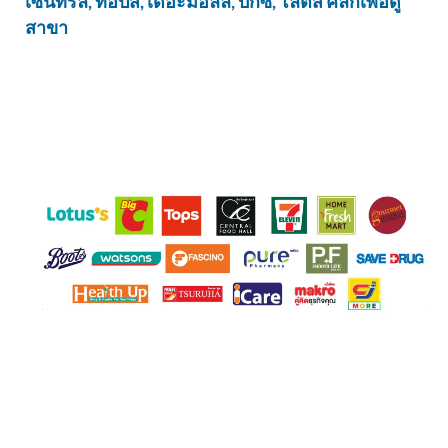
เซ็นทรัล, ท๊อปส์, เดอะมอลล์, บิ๊กซี, โลตัส คลิกเพื่อดู
สาขา