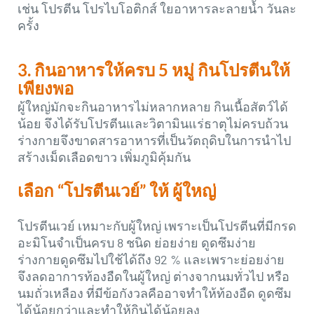
เช่น โปรตีน โปรไบโอติกส์ ใยอาหารละลายน้ำ วันละ
ครั้ง
3. กินอาหารให้ครบ 5 หมู่ กินโปรตีนให้
เพียงพอ
ผู้ใหญ่มักจะกินอาหารไม่หลากหลาย กินเนื้อสัตว์ได้
น้อย จึงได้รับโปรตีนและวิตามินแร่ธาตุไม่ครบถ้วน
ร่างกายจึงขาดสารอาหารที่เป็นวัตถุดิบในการนำไป
สร้างเม็ดเลือดขาว เพิ่มภูมิคุ้มกัน
เลือก “โปรตีนเวย์” ให้ ผู้ใหญ่
โปรตีนเวย์ เหมาะกับผู้ใหญ่ เพราะเป็นโปรตีนที่มีกรด
อะมิโนจำเป็นครบ 8 ชนิด ย่อยง่าย ดูดซึมง่าย
ร่างกายดูดซึมไปใช้ได้ถึง 92 % และเพราะย่อยง่าย
จึงลดอาการท้องอืดในผู้ใหญ่ ต่างจากนมทั่วไป หรือ
นมถั่วเหลือง ที่มีข้อกังวลคืออาจทำให้ท้องอืด ดูดซึม
ได้น้อยกว่าและทำให้กินได้น้อยลง