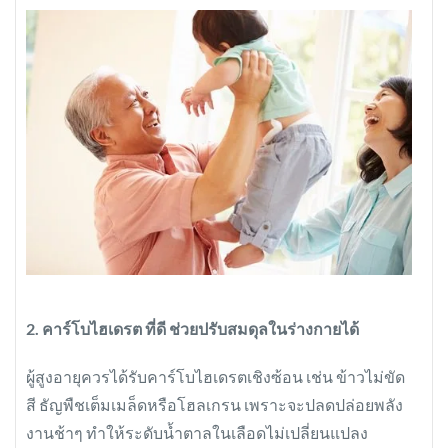
2. คาร์โบไฮเดรต ที่ดี ช่วยปรับสมดุลในร่างกายได้
ผู้สูงอายุควรได้รับคาร์โบไฮเดรตเชิงซ้อน เช่น ข้าวไม่ขัด
สี ธัญพืชเต็มเมล็ดหรือโฮลเกรน เพราะจะปลดปล่อยพลัง
งานช้าๆ ทำให้ระดับน้ำตาลในเลือดไม่เปลี่ยนแปลง