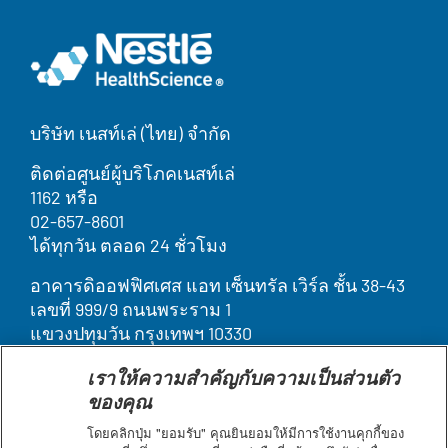
บริษัท เนสท์เล่ (ไทย) จำกัด
ติดต่อศูนย์ผู้บริโภคเนสท์เล่
1162 หรือ
02-657-8601
ได้ทุกวัน ตลอด 24 ชั่วโมง
อาคารดิออฟฟิศเศส แอท เซ็นทรัล เวิร์ล ชั้น 38-43
เลขที่ 999/9 ถนนพระราม 1
แขวงปทุมวัน กรุงเทพฯ 10330
เราให้ความสำคัญกับความเป็นส่วนตัว
Legal
บุคคลากรของเรา
ของคุณ
ติดต่อเรา
Terms
ค้นหา
โดยคลิกปุ่ม "ยอมรับ" คุณยินยอมให้มีการใช้งานคุกกี้ของ