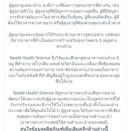
ผู้สูงอายุแต่ละท่าน จะมีภาวะที่ต้องการสูตรอาหารที่ต่างกัน เช่น
ผู้สูงอายุทั่วไป, ผู้สูงอายุที่มีปัญหาการย่อยการดูดซึม, ผู้ที่มีปัญหา
การขับถ่ายต้องการใยอาหารเพิ่มเป็นพิเศษ, ผู้ที่นอนติดเตียง, ผู้ที่
ต้องให้อาหารทางสายยาง หรือผู้สูงอายุที่ต้องควบคุมระดับน้ำตาล
ผู้สูงอายุแต่ละกลุ่มควรได้รับประทานอาหารสูตรเฉพาะ แต่ยังคง
มีสารอาหารที่จำเป็นต่อการสร้างเสริมสุขภาพครบ 5 หมู่อย่าง
ครบถ้วน
Nestlé Health Science จึงวิจัยและศึกษาสูตรอาหารครบถ้วน 5
หมู่ ที่ทำจากเวย์โปรตีน ผสมด้วยวิตามินและเกลือแร่ที่เพียงพอต่อ
ความต้องการของร่างกาย รสชาติอร่อย ทานง่าย ผสมใยอาหาร
และไขมันชนิดดี ที่สำคัญคืออยู่ในรูปแบบผงที่ชงง่าย ย่อยและดูด
ซึมได้ง่าย
Nestlé Health Science มีสูตรอาหารครบถ้วนที่หลากหลาย
พัฒนาให้เหมาะสมกับผู้สูงอายุแต่ละกลุ่มและเป็นสูตรอาหารที่ได้
รับการรับรองและมีการใช้ในโรงพยาบาลชั้นนำทั้งในและต่าง
ประเทศ เพื่อให้คุณมั่นใจได้ว่า ผู้สูงอายุจะได้รับสารอาหารที่เพียง
พอต่อความต้องการของร่างกายเมื่อทานตามคำแนะนำ
(อาหารทางการแพทย์ใช้ตามคำแนะนำของแพทย์)
สนใจข้อมูลผลิตภัณฑ์เพิ่มเติมคลิกด้านล่างนี้