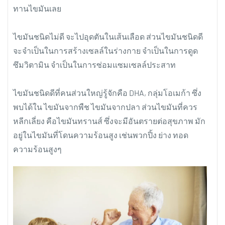
ทานไขมันเลย
ไขมันชนิดไม่ดี จะไปอุดตันในเส้นเลือด ส่วนไขมันชนิดดี
จะจำเป็นในการสร้างเซลล์ในร่างกาย จำเป็นในการดูด
ซึมวิตามิน จำเป็นในการซ่อมแซมเซลล์ประสาท
ไขมันชนิดดีที่คนส่วนใหญ่รู้จักคือ DHA, กลุ่มโอเมก้า ซึ่ง
พบได้ใน ไขมันจากพืช ไขมันจากปลา ส่วนไขมันที่ควร
หลีกเลี่ยง คือไขมันทรานส์ ซึ่งจะมีอันตรายต่อสุขภาพ มัก
อยู่ในไขมันที่โดนความร้อนสูง เช่นพวกปิ้ง ย่าง ทอด
ความร้อนสูงๆ