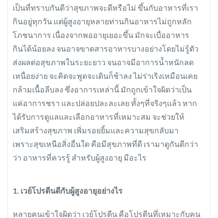
revamp
revamp
เป็นที่ทราบกันดีว่าสุขภาพจะดีหรือไม่ ขึ้นกับอาหารที่เรา
เปลี่ยนโหมดหน้าจอ
v2
กินอยู่ทุกวัน แต่ผู้สูงอายุหลายท่านกินอาหารไม่ถูกหลัก
โภชนาการ เนื่องจากพออายุเยอะขึ้น มักจะเบื่ออาหาร
กินได้น้อยลง จนอาจขาดสารอาหารบางอย่างโดยไม่รู้ตัว
ส่งผลต่อสุขภาพในระยะยาว จนอาจมีอาการน้ำหนักลด
เหนื่อยง่าย จะคิดจะพูดจะเดินก็ช้าลง ไม่ร่าเริงเหมือนเคย
กล้ามเนื้อลีบลง ซึ่งอาการเหล่านี้ มักถูกเข้าใจผิดว่าเป็น
แค่อาการชรา และปล่อยปละละเลย ทั้งๆที่จริงๆแล้ว หาก
ได้รับการดูแลและเลือกอาหารที่เหมาะสม จะช่วยให้
เสริมสร้างสุขภาพ เพิ่มรอยยิ้มและความสุขกลับมา
เพราะสุขเหนือสิ่งอื่นใด คือมีสุขภาพที่ดี เรามาดูกันดีกว่า
ว่า อาหารที่ควรรู้ สำหรับผู้สูงอายุ มีอะไร
1. เวย์โปรตีนดีกับผู้สูงอายุอย่างไร
หลายคนเข้าใจผิดว่า เวย์โปรตีน คือโปรตีนที่เหมาะกับคน