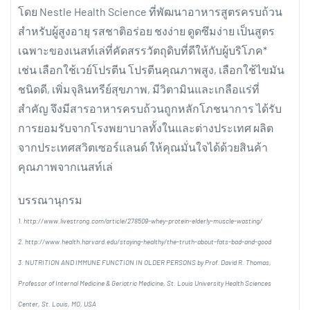
โดย Nestle Health Science ที่พัฒนาอาหารสูตรครบถ้วน
สำหรับผู้สูงอายุ รสชาติอร่อย ชงง่าย ดูดซึมง่าย เป็นสูตร
เฉพาะของเนสท์เล่ที่คัดสรรวัตถุดิบที่ดีให้กับผู้บริโภค*
เช่น เลือกใช้เวย์โปรตีน โปรตีนคุณภาพสูง, เลือกใช้ไขมัน
ชนิดดี, เพิ่มจุลินทรีย์สุขภาพ, มีวิตามินและเกลือแร่ที่
สำคัญ จึงมีสารอาหารครบถ้วนถูกหลักโภชนาการ ได้รับ
การยอมรับจากโรงพยาบาลทั้งในและต่างประเทศ ผลิต
จากประเทศสวิตเซอร์แลนด์ ให้คุณมั่นใจได้ด้วยสินค้า
คุณภาพจากเนสท์เล่
บรรณานุกรม
1. http://www.livestrong.com/article/278509-whey-protein-elderly-muscle-wasting/
2. http://www.health.harvard.edu/staying-healthy/the-truth-about-fats-bad-and-good
3. NUTRITION AND IMMUNE FUNCTION IN OLDER PERSONS by Prof. David R. Thomas,
Professor of Internal Medicine & Geriatric Medicine, St. Louis University Health Sciences
Center, St. Louis, MO, USA