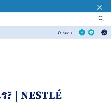
Social
ติดต่อเรา
Contact
revamp
revamp
v2
ะไร? | NESTLÉ