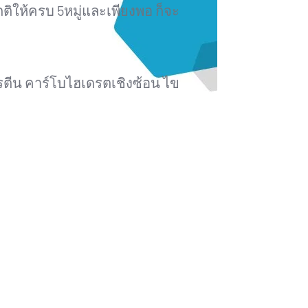
ให้ครบ 5หมู่และเพียงพอ ก็จะ
ปรตีน คาร์โบไฮเดรตเชิงซ้อน ไข