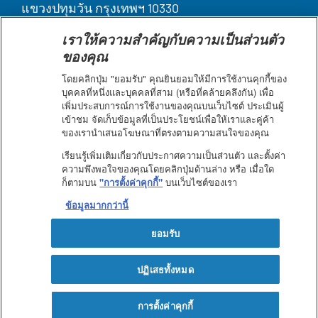
แขวงปทุมวัน กรุงเทพฯ 10330
เราให้ความสำคัญกับความเป็นส่วนตัว
Legal
บุคคลากรของเรา
ของคุณ
ติดต่อเรา
Terms
ค้นหา
โดยคลิกปุ่ม "ยอมรับ" คุณยินยอมให้มีการใช้งานคุกกี้ของ
ประกาศเกี่ยวกับคุกกี้
บุคคลที่หนึ่งและบุคคลที่สาม (หรือที่คล้ายคลึงกัน) เพื่อ
&
เพิ่มประสบการณ์การใช้งานของคุณบนเว็บไซต์ ประเมินผู้
ข้อกำหนดการใช้งาน
Condition
เข้าชม จัดเก็บข้อมูลที่เป็นประโยชน์เพื่อให้เราและคู่ค้า
แผนผังเว็บไซต์
footer
ของเรานำเสนอโฆษณาที่ตรงตามความสนใจของคุณ
คำชี้แจงการเข้าถึงเว็บไซต์
ประกาศความเป็นส่วนตัว
เรียนรู้เพิ่มเติมเกี่ยวกับประกาศความเป็นส่วนตัว และตั้งค่า
ความพึงพอใจของคุณโดยคลิกปุ่มด้านล่าง หรือ เมื่อใด
ก็ตามบน
"การตั้งค่าคุกกี้"
บนเว็บไซต์ของเรา
Facebook
Youtube
ข้อมูลมากกว่านี้
ยอมรับ
ปฏิเสธทั้งหมด
© Nestlé Health Science 2025 - All rights reserved
การตั้งค่าคุกกี้