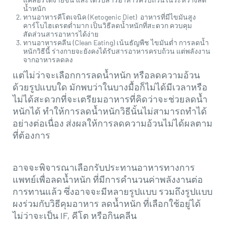
น้ำหนัก
ทานอาหารคีโตเจนิค (Ketogenic Diet) อาหารที่มีไขมันสูง
คาร์โบไฮเดรตต่ำมาก เป็นวิธีลดน้ำหนักที่สะดวก ควบคุม
สัดส่วนสารอาหารได้ง่าย
ทานอาหารคลีน (Clean Eating) เน้นธัญพืช ไขมันต่ำ การลดน้ำ
หนักวิธีนี้ ร่างกายจะยังคงได้รับสารอาหารครบถ้วน แต่พลังงาน
จากอาหารลดลง
แต่ไม่ว่าจะเลือกการลดน้ำหนัก หรือลดความอ้วน
ด้วยรูปแบบใด มักพบว่าในบางมื้อก็ไม่ได้มีเวลาหรือ
ไม่ได้สะดวกที่จะเตรียมอาหารที่คิดว่าจะช่วยลดน้ำ
หนักได้ ทำให้การลดน้ำหนักวิธีนั้นไม่สามารถทำได้
อย่างต่อเนื่อง ส่งผลให้การลดความอ้วนไม่ได้ผลตาม
ที่ต้องการ
อาจจะพิจารณาเลือกรับประทานอาหารทางการ
แพทย์เพื่อลดน้ำหนัก ที่มีการคำนวนค่าพลังงานต่อ
การทานแล้ว ซึ่งอาจจะมีหลายรูปแบบ รวมถึงรูปแบบ
ผงร่วมกับวิธีคุมอาหาร ลดน้ำหนัก ที่เลือกใช้อยู่ได้
ไม่ว่าจะเป็น IF, คีโต หรือกินคลีน