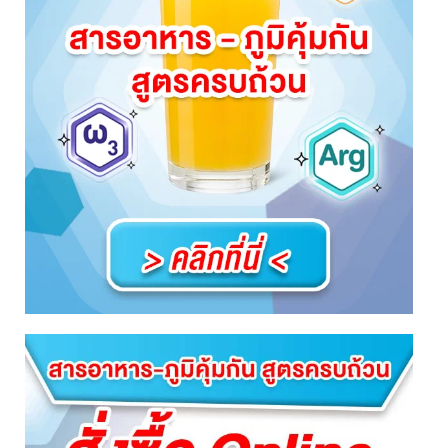
revamp
revamp
เปลี่ยนโหมดหน้าจอ
v2