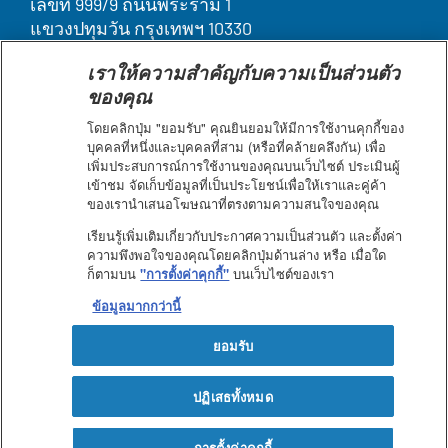
เลขที่ 999/9 ถนนพระราม 1
แขวงปทุมวัน กรุงเทพฯ 10330
เราให้ความสำคัญกับความเป็นส่วนตัว
Legal
บุคคลากรของเรา
ของคุณ
ติดต่อเรา
Terms
ค้นหา
โดยคลิกปุ่ม "ยอมรับ" คุณยินยอมให้มีการใช้งานคุกกี้ของ
ประกาศเกี่ยวกับคุกกี้
&
บุคคลที่หนึ่งและบุคคลที่สาม (หรือที่คล้ายคลึงกัน) เพื่อ
ข้อกำหนดการใช้งาน
เพิ่มประสบการณ์การใช้งานของคุณบนเว็บไซต์ ประเมินผู้
Condition
เข้าชม จัดเก็บข้อมูลที่เป็นประโยชน์เพื่อให้เราและคู่ค้า
แผนผังเว็บไซต์
footer
ของเรานำเสนอโฆษณาที่ตรงตามความสนใจของคุณ
คำชี้แจงการเข้าถึงเว็บไซต์
ประกาศความเป็นส่วนตัว
เรียนรู้เพิ่มเติมเกี่ยวกับประกาศความเป็นส่วนตัว และตั้งค่า
ความพึงพอใจของคุณโดยคลิกปุ่มด้านล่าง หรือ เมื่อใด
ก็ตามบน
"การตั้งค่าคุกกี้"
บนเว็บไซต์ของเรา
Facebook
Youtube
ข้อมูลมากกว่านี้
ยอมรับ
ปฏิเสธทั้งหมด
© Nestlé Health Science 2025 - All rights reserved
การตั้งค่าคุกกี้