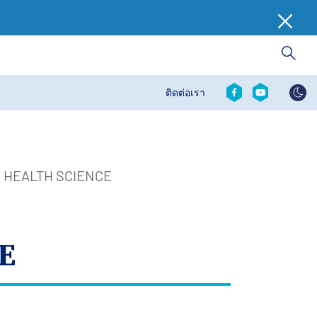
Social
ติดต่อเรา
Contact
revamp
revamp
v2
É HEALTH SCIENCE
E