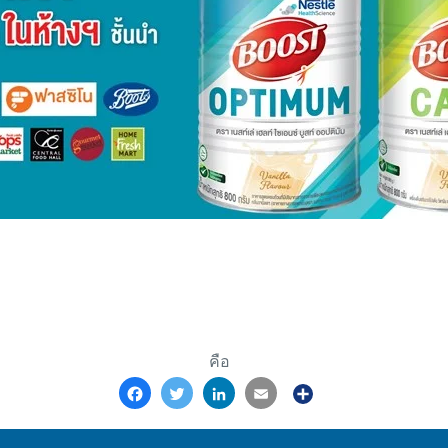
คือ
Facebook
Twitter
LinkedIn
Email
Share