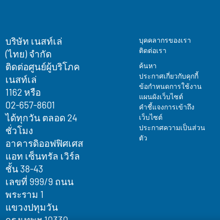
บริษัท เนสท์เล่
Legal
บุคคลากรของเรา
ติดต่อเรา
(ไทย) จำกัด
ติดต่อศูนย์ผู้บริโภค
Terms
ค้นหา
ประกาศเกี่ยวกับคุกกี้
เนสท์เล่
&
ข้อกำหนดการใช้งาน
1162 หรือ
Condition
แผนผังเว็บไซต์
02-657-8601
footer
คำชี้แจงการเข้าถึง
ได้ทุกวัน ตลอด 24
เว็บไซต์
ประกาศความเป็นส่วน
ชั่วโมง
ตัว
อาคารดิออฟฟิศเศส
แอท เซ็นทรัล เวิร์ล
ชั้น 38-43
เลขที่ 999/9 ถนน
พระราม 1
แขวงปทุมวัน
กรุงเทพฯ 10330