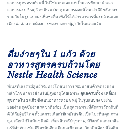
อาหารสูตรครบถ้วนนี้ ไม่ใช่นมนะคะ แต่เป็นการพัฒนานำเอา
อาหารครบ 5 หมู่ วิตามิน แร่ธาตุ และกรดอะมิโนกว่า 30 ชนิด มา
รวมกันในรูปแบบผงเพื่อชงดื่ม เพื่อให้ได้สารอาหารที่ครบถ้วนและ
เพียงพอต่อความต้องการของร่างกายผู้สูงวัยในแต่ละวัน
ดื่มง่ายๆใน 1 แก้ว ด้วย
อาหารสูตรครบถ้วนโดย
Nestle Health Science
ที่เนสท์เล่ เรามีศูนย์วิจัยทางโภชนาการ พัฒนาสินค้าที่ตรงตาม
หลักโภชนาการสำหรับผู้สูงอายุโดยเฉพาะ
ดูแลครบทั้ง 6 เหลี่ยม
สุขภาพใน 1 แก้ว
ซึ่งเป็นอาหารครบ 5 หมู่ ในรูปแบบผง ชงง่าย
ย่อยง่าย ดูดซึมง่าย รสชาติอร่อย เป็นสูตรเฉพาะที่คัดสรรวัตถุดิบที่
ดีให้กับผู้บริโภค ตั้งแต่การเลือกใช้เวย์โปรตีน เป็นโปรตีนคุณภาพ
สูง, เลือกใช้ไขมันชนิดดี, เพิ่มจุลินทรีย์สุขภาพ, มีวิตามินและเกลือ
แร่ที่สำคัญ เช่น มีวิตามินอีสูง มีแคลเซียมและวิตามินดีสูง มีโคลีน