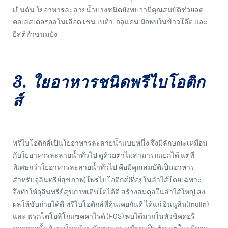
เป็นต้น ใยอาหารละลายน้ำบางชนิดยังพบว่ามีคุณสมบัติช่วยลด
คอเลสเตอรอลในเลือด เช่น เบต้า-กลูแคน มักพบในข้าวโอ๊ต และ
ยีสต์ทำขนมปัง
3. ใยอาหารชนิดพรีไบโอติก
ส์
พรีไบโอติกส์เป็นใยอาหารละลายน้ำแบบหนึ่ง จึงมีลักษณะเหมือน
กับใยอาหารละลายน้ำทั่วไป ดูด้วยตาไม่สามารถแยกได้ แต่ที่
พิเศษกว่าใยอาหารละลายน้ำทั่วไป คือมีคุณสมบัติเป็นอาหาร
สำหรับจุลินทรีย์สุขภาพ(โพรไบโอติกส์)ที่อยู่ในลำไส้โดยเฉพาะ
จึงทำให้จุลินทรีย์สุขภาพเติบโตได้ดี สร้างสมดุลในลำไส้ใหญ่ ส่ง
ผลให้ขับถ่ายได้ดี พรีไบโอติกส์ที่คุ้นเคยกันดี ได้แก่ อินนูลิน(Inulin)
และ ฟรุกโตโอลิโกแซคคาไรด์ (FOS) พบได้มากในหัวชิคคอรี่