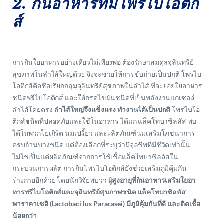
2. กินอาหารที่มีโพรไบโอติก
ส์
การกินใยอาหารอย่างเดียวไม่เพียงพอ ต้องรักษาสมดุลจุลินทรีย์
สุขภาพในลำไส้ใหญ่ด้วย จึงจะช่วยให้การขับถ่ายเป็นปกติ โพรไบ
โอติกส์คือชื่อเรียกกลุ่มจุลินทรีย์สุขภาพในลำไส้ ที่จะย่อยใยอาหาร
ชนิดพรีไบโอติกส์ และให้กรดไขมันชนิดที่เป็นพลังงานแก่เซลล์
ลำไส้โดยตรง
ลำไส้ใหญ่จึงแข็งแรง ทำงานได้เป็นปกติ
โพรไบโอ
ติกส์ชนิดที่ปลอดภัยและใช้ในอาหาร ได้แก่ แล็คโทบาซิลลัส พบ
ได้ในพวกโยเกิร์ต นมเปรี้ยว และผลิตภัณฑ์นมเสริมโภชนาการ
ครบถ้วนบางชนิด แต่ต้องเลือกที่ระบุว่ามีจุลชีพที่มีชีวิตเท่านั้น
ไม่ใช่เป็นแค่ผลิตภัณฑ์จากการใช้เชื้อแล็คโทบาซิลลัสใน
กระบวนการผลิต การกินโพรไบโอติกส์ยังช่วยเสริมภูมิคุ้มกัน
ร่างกายอีกด้วย โดยนักวิจัยพบว่า
ผู้สูงอายุที่กินอาหารเสริมใยอา
หารพรีไบโอติกส์และจุลินทรีย์สุขภาพชนิด แล็คโทบาซิลลัส
พาราคาเซอิ (Lactobacillus Paracasei) มีภูมิคุ้มกันที่ดี และติดเชื้อ
น้อยกว่า