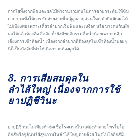
กากใยทั้งจากพืชและผลไม้ทำงานร่วมกันในการช่วยกระตุ้นให้ขับ
ถ่าย รวมทั้งให้การขับถ่ายง่ายขึ้น ผู้สูงอายุส่วนใหญ่มักกินผักผลไม้
ไม่เพียงพอ เพราะเคี้ยวลำบากเจ็บฟันและเหงือก หรือ บางคนกินผัก
ผลไม้แล้วท้องอืด อึดอัด ทั้งยังมีพฤติกรรมดื่มน้ำน้อยเพราะหลีก
เลี่ยงการเข้าห้องน้ำ เนื่องจากลำบากที่ต้องลุกไปเข้าห้องน้ำบ่อยๆ
นี่ก็เป็นปัจจัยที่ทำให้เกิดภาวะท้องผูกได้
3. การเสียสมดุลใน
ลำไส้ใหญ่ เนื่องจากการใช้
ยาปฏิชีวินะ
ยาปฏิชีวนะไม่เพียงกำจัดเชื้อโรคเท่านั้น แต่ยังทำลายโพรไบโอ
ติกส์หรือจุลินทรีย์สุขภาพในลำไส้ใหญ่ตายด้วย โพรไบโอติกส์มี