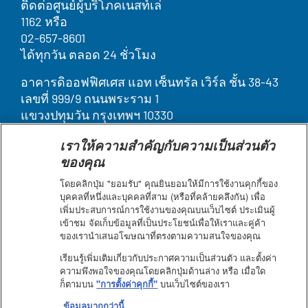
ติดต่อศูนย์ผู้บริโภคเนสท์เล่
1162 หรือ
02-657-8601
ได้ทุกวัน ตลอด 24 ชั่วโมง
อาคารดิออฟฟิศเศส แอท เซ็นทรัล เวิร์ล ชั้น 38-43
เลขที่ 999/9 ถนนพระราม 1
แขวงปทุมวัน กรุงเทพฯ 10330
เราให้ความสำคัญกับความเป็นส่วนตัว
Legal
บุคคลากรของเรา
ของคุณ
ติดต่อเรา
Terms
ค้นหา
โดยคลิกปุ่ม "ยอมรับ" คุณยินยอมให้มีการใช้งานคุกกี้ของ
ประกาศเกี่ยวกับคุกกี้
&
บุคคลที่หนึ่งและบุคคลที่สาม (หรือที่คล้ายคลึงกัน) เพื่อ
ข้อกำหนดการใช้งาน
เพิ่มประสบการณ์การใช้งานของคุณบนเว็บไซต์ ประเมินผู้
Condition
เข้าชม จัดเก็บข้อมูลที่เป็นประโยชน์เพื่อให้เราและคู่ค้า
แผนผังเว็บไซต์
footer
ของเรานำเสนอโฆษณาที่ตรงตามความสนใจของคุณ
คำชี้แจงการเข้าถึงเว็บไซต์
ประกาศความเป็นส่วนตัว
เรียนรู้เพิ่มเติมเกี่ยวกับประกาศความเป็นส่วนตัว และตั้งค่า
ความพึงพอใจของคุณโดยคลิกปุ่มด้านล่าง หรือ เมื่อใด
ก็ตามบน
"การตั้งค่าคุกกี้"
บนเว็บไซต์ของเรา
Facebook
Youtube
ข้อมูลมากกว่านี้