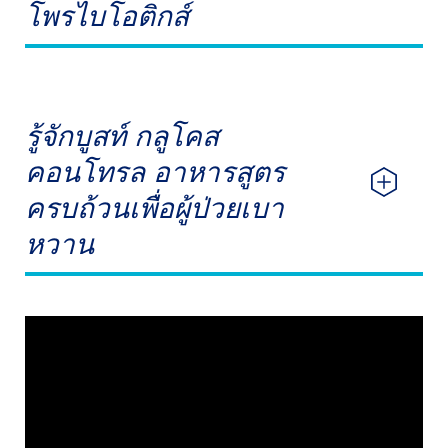
โพรไบโอติกส์
รู้จักบูสท์ กลูโคส
คอนโทรล อาหารสูตร
ครบถ้วนเพื่อผู้ป่วยเบา
หวาน