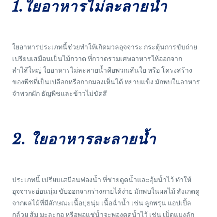
1.ใยอาหารไม่ละลายน้ำ
ใยอาหารประเภทนี้ช่วยทำให้เกิดมวลอุจจาระ กระตุ้นการขับถ่าย
เปรียบเสมือนเป็นไม้กวาด ที่กวาดรวมเศษอาหารให้ออกจาก
ลำไส้ใหญ่ ใยอาหารไม่ละลายน้ำคือพวกเส้นใย หรือ โครงสร้าง
ของพืชที่เป็นเปลือกหรือกากมองเห็นได้ หยาบแข็ง มักพบในอาหาร
จำพวกผัก ธัญพืชและข้าวไม่ขัดสี
2. ใยอาหารละลายน้ำ
ประเภทนี้ เปรียบเสมือนฟองน้ำ ที่ช่วยดูดน้ำและอุ้มน้ำไว้ ทำให้
อุจจาระอ่อนนุ่ม ขับออกจากร่างกายได้ง่าย มักพบในผลไม้ สังเกตดู
จากผลไม้ที่มีลักษณะเนื้อปุยนุ่ม เนื้อฉ่ำน้ำ เช่น ลูกพรุน แอปเปิ้ล
กล้วย ส้ม มะละกอ หรือพอแช่น้ำจะพองดูดน้ำไว้ เช่น เม็ดแมงลัก