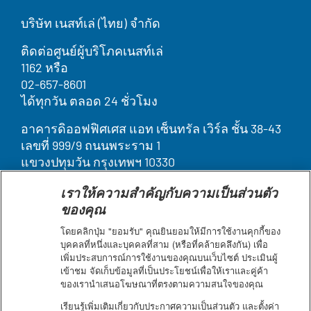
บริษัท เนสท์เล่ (ไทย) จำกัด
ติดต่อศูนย์ผู้บริโภคเนสท์เล่
1162 หรือ
02-657-8601
ได้ทุกวัน ตลอด 24 ชั่วโมง
อาคารดิออฟฟิศเศส แอท เซ็นทรัล เวิร์ล ชั้น 38-43
เลขที่ 999/9 ถนนพระราม 1
แขวงปทุมวัน กรุงเทพฯ 10330
เราให้ความสำคัญกับความเป็นส่วนตัว
Legal
บุคคลากรของเรา
ของคุณ
ติดต่อเรา
Terms
ค้นหา
โดยคลิกปุ่ม "ยอมรับ" คุณยินยอมให้มีการใช้งานคุกกี้ของ
ประกาศเกี่ยวกับคุกกี้
บุคคลที่หนึ่งและบุคคลที่สาม (หรือที่คล้ายคลึงกัน) เพื่อ
&
เพิ่มประสบการณ์การใช้งานของคุณบนเว็บไซต์ ประเมินผู้
ข้อกำหนดการใช้งาน
Condition
เข้าชม จัดเก็บข้อมูลที่เป็นประโยชน์เพื่อให้เราและคู่ค้า
แผนผังเว็บไซต์
footer
ของเรานำเสนอโฆษณาที่ตรงตามความสนใจของคุณ
คำชี้แจงการเข้าถึงเว็บไซต์
ประกาศความเป็นส่วนตัว
เรียนรู้เพิ่มเติมเกี่ยวกับประกาศความเป็นส่วนตัว และตั้งค่า