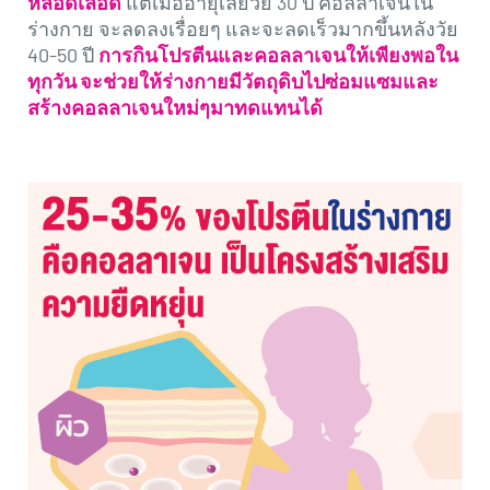
หลอดเลือด
แต่เมื่ออายุเลยวัย 30 ปี คอลลาเจนใน
revamp
revamp
เปลี่ยนโหมดหน้าจอ
ร่างกาย จะลดลงเรื่อยๆ และจะลดเร็วมากขึ้นหลังวัย
v2
40-50 ปี
การกินโปรตีนและคอลลาเจนให้เพียงพอใน
ทุกวัน จะช่วยให้ร่างกายมีวัตถุดิบไปซ่อมแซมและ
สร้างคอลลาเจนใหม่ๆมาทดแทนได้