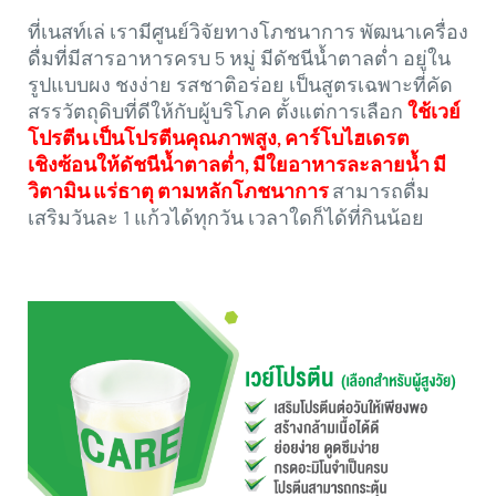
ที่เนสท์เล่ เรามีศูนย์วิจัยทางโภชนาการ พัฒนาเครื่อง
ดื่มที่มีสารอาหารครบ 5 หมู่ มีดัชนีน้ำตาลต่ำ อยู่ใน
รูปแบบผง ชงง่าย รสชาติอร่อย เป็นสูตรเฉพาะที่คัด
สรรวัตถุดิบที่ดีให้กับผู้บริโภค ตั้งแต่การเลือก
ใช้เวย์
โปรตีน เป็นโปรตีนคุณภาพสูง, คาร์โบไฮเดรต
เชิงซ้อนให้ดัชนีน้ำตาลต่ำ, มีใยอาหารละลายน้ำ มี
วิตามิน แร่ธาตุ ตามหลักโภชนาการ
สามารถดื่ม
เสริมวันละ 1 แก้วได้ทุกวัน เวลาใดก็ได้ที่กินน้อย