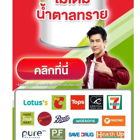
revamp
revamp
เปลี่ยนโหมดหน้าจอ
v2