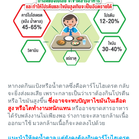
หากงดกินแป้งหรือน้ำตาลซึ่งคือคาร์โบไฮเดรต กลับ
จะยิ่งส่งผลเสีย เพราะกลายเป็นว่าเราต้องกินโปรตีน
หรือ ไขมันสูงขึ้น
ซึ่งอาจจะพบปัญหาไขมันในเลือด
สูง หรือไตทำงานหนักแทน
หรืออาจขาดสารอาหาร
ได้รับพลังงานไม่เพียงพอ ร่างกายจะสลายกล้ามเนื้อ
ออกมาใช้ มวลกล้ามเนื้อก็จะลดลงไปด้วย
แนะนำให้ลดน้ำตาล แต่ยังคงต้องกินคาร์โบไฮเดรต