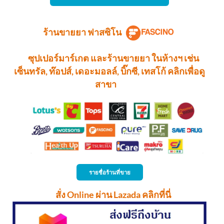
ร้านขายยา ฟาสซิโน
ซุปเปอร์มาร์เกต และร้านขายยา ในห้างฯ เช่น
เซ็นทรัล, ท๊อปส์, เดอะมอลล์, บิ๊กซี, เทสโก้ คลิกเพื่อดู
สาขา
รายชื่อร้านที่ขาย
สั่ง Online ผ่าน Lazada คลิกที่นี่