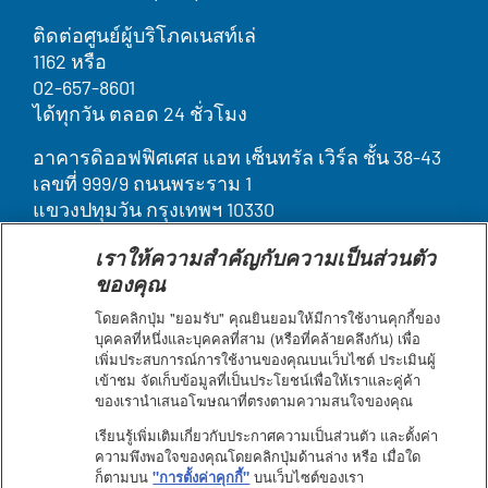
ติดต่อศูนย์ผู้บริโภคเนสท์เล่
1162 หรือ
02-657-8601
ได้ทุกวัน ตลอด 24 ชั่วโมง
อาคารดิออฟฟิศเศส แอท เซ็นทรัล เวิร์ล ชั้น 38-43
เลขที่ 999/9 ถนนพระราม 1
แขวงปทุมวัน กรุงเทพฯ 10330
เราให้ความสำคัญกับความเป็นส่วนตัว
Legal
บุคคลากรของเรา
ของคุณ
ติดต่อเรา
Terms
ค้นหา
โดยคลิกปุ่ม "ยอมรับ" คุณยินยอมให้มีการใช้งานคุกกี้ของ
ประกาศเกี่ยวกับคุกกี้
&
บุคคลที่หนึ่งและบุคคลที่สาม (หรือที่คล้ายคลึงกัน) เพื่อ
ข้อกำหนดการใช้งาน
เพิ่มประสบการณ์การใช้งานของคุณบนเว็บไซต์ ประเมินผู้
Condition
เข้าชม จัดเก็บข้อมูลที่เป็นประโยชน์เพื่อให้เราและคู่ค้า
แผนผังเว็บไซต์
footer
ของเรานำเสนอโฆษณาที่ตรงตามความสนใจของคุณ
คำชี้แจงการเข้าถึงเว็บไซต์
ประกาศความเป็นส่วนตัว
เรียนรู้เพิ่มเติมเกี่ยวกับประกาศความเป็นส่วนตัว และตั้งค่า
ความพึงพอใจของคุณโดยคลิกปุ่มด้านล่าง หรือ เมื่อใด
ก็ตามบน
"การตั้งค่าคุกกี้"
บนเว็บไซต์ของเรา
Facebook