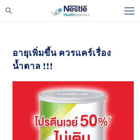
ค้นหา
Skip
to
main
ความเชี่ยวชาญของเรา
content
อายุเพิ่มขึ้น ควรแคร์เรื่อง
สินค้าของเรา
น้ำตาล !!!
เกี่ยวกับเรา
บุคลากรของเรา
การลงทุนและหุ้นส่วนทางธุรกิจของเรา
Social
ติดต่อเรา
Contact