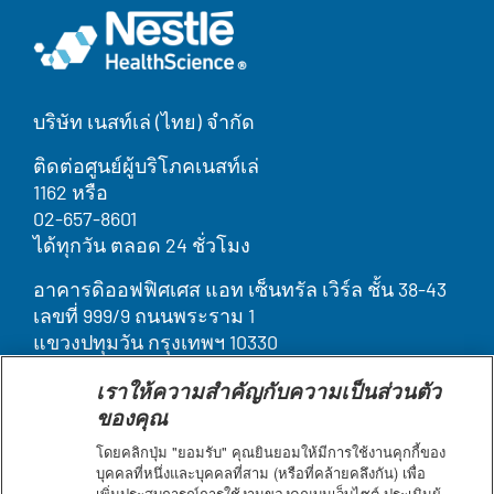
บริษัท เนสท์เล่ (ไทย) จำกัด
ติดต่อศูนย์ผู้บริโภคเนสท์เล่
1162 หรือ
02-657-8601
ได้ทุกวัน ตลอด 24 ชั่วโมง
อาคารดิออฟฟิศเศส แอท เซ็นทรัล เวิร์ล ชั้น 38-43
เลขที่ 999/9 ถนนพระราม 1
แขวงปทุมวัน กรุงเทพฯ 10330
เราให้ความสำคัญกับความเป็นส่วนตัว
Legal
บุคคลากรของเรา
ของคุณ
ติดต่อเรา
Terms
ค้นหา
โดยคลิกปุ่ม "ยอมรับ" คุณยินยอมให้มีการใช้งานคุกกี้ของ
ประกาศเกี่ยวกับคุกกี้
บุคคลที่หนึ่งและบุคคลที่สาม (หรือที่คล้ายคลึงกัน) เพื่อ
&
เพิ่มประสบการณ์การใช้งานของคุณบนเว็บไซต์ ประเมินผู้
ข้อกำหนดการใช้งาน