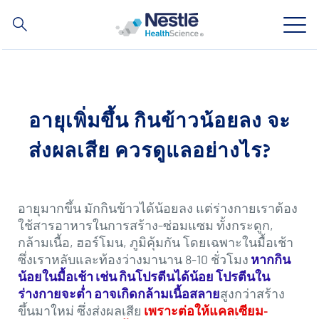
ค้นหา
Skip
to
main
ความเชี่ยวชาญของเรา
content
อายุเพิ่มขึ้น กินข้าวน้อยลง จะ
สินค้าของเรา
ส่งผลเสีย ควรดูแลอย่างไร?
เกี่ยวกับเรา
บุคลากรของเรา
อายุมากขึ้น มักกินข้าวได้น้อยลง แต่ร่างกายเราต้อง
ใช้สารอาหารในการสร้าง-ซ่อมแซม ทั้งกระดูก,
กล้ามเนื้อ, ฮอร์โมน, ภูมิคุ้มกัน โดยเฉพาะในมื้อเช้า
การลงทุนและหุ้นส่วนทางธุรกิจของเรา
ซึ่งเราหลับและท้องว่างมานาน 8-10 ชั่วโมง
หากกิน
น้อยในมื้อเช้า เช่น กินโปรตีนได้น้อย โปรตีนใน
ร่างกายจะต่ำ อาจเกิดกล้ามเนื้อสลาย
สูงกว่าสร้าง
Social
ติดต่อเรา
Contact
ขึ้นมาใหม่ ซึ่งส่งผลเสีย
เพราะต่อให้แคลเซียม-