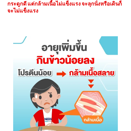
revamp
revamp
กระดูกดี แต่กล้ามเนื้อไม่แข็งแรง จะลุกนั่งหรือเดินก็
เปลี่ยนโหมดหน้าจอ
v2
จะไม่แข็งแรง