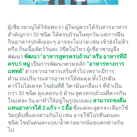
ผู้เชี่ยวชาญได้วิจัยพบว่า ผู้ใหญ่ควรได้รับสารอาหาร
สำคัญกว่า 30 ชนิด ให้ครบถ้วนในทุกวัน แต่การฝืน
กินอาหารปกติเยอะๆ อาจจะไม่ง่าย เช่น เช้ายังไม่หิว
หรือ กินเนื้อสัตว์วันละ 3ขีดไม่ไหว ผู้เชี่ยวชาญจึง
พัฒนา
พัฒนา “อาหารสูตรครบถ้วน” หรือ อาหารที่มี
ครบ 5 หมู่
เป็นการพัฒนาตามหลัก
“อาหารทางการ
แพทย์”
ต่างจากอาหารเสริมทั่วไป เพราะมีการ
คำนวณปริมาณสารอาหารให้สมดุล ทั้งโปรตีน
คาร์โบไฮเดรต ไขมันที่ดี วิตามินเกลือแร่ ที่จำเป็น
กว่า 30 ชนิด ดูแลครบ 6 ด้าน สูตรครบถ้วนที่ควรกิน
ในแต่ละวัน มาทำให้อยู่ในรูปแบบผง
สามารถชงดื่ม
แทนอาหารได้ 2 แก้ว = 1 มื้อ
ซึ่งแต่ละสูตรจะเลือกใช้
วัตถุดิบที่แตกต่างกันไป เช่น อาจใช้โปรตีนคนละ
ชนิด ไขมันคนละแบบ น้ำตาลมากน้อยแตกต่างกัน
ไป