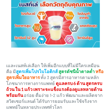
เและเนสท์เล่เลือก ให้เพิ่มอีกแบบที่ไม่มีใครเหมือน
คือ มี
สูตรเพิ่มโปรไบโอติกส์
สูตรดัชนีน้ำตาลต่ำ
หรือ
สูตรเพิ่มใยอาหาร
ทั้ง 3 สูตรมีสารอาหารตามหลัก
โภชนาการทางการแพทย์
ดูแลครบ 6 ด้าน สูตรครบ
ถ้วน ใน 1 แก้ว เพราะจะแข็งแรงต้องดูแลหลายด้าน
พร้อมกัน
อร่อย ดื่มง่าย 1-2 แก้ว พัฒนาและผลิตจาก
สวิตเซอร์แลนด์ ได้รับการยอมรับและใช้จริงจาก
แพทย์ในหลายประเทศทั่วโลก