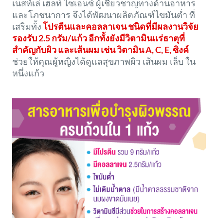
เนสท์เล่ เฮลท์ ไซเอนซ์ ผู้เชี่ยวชาญทางด้านอาหาร
และโภชนาการ จึงได้พัฒนาผลิตภัณฑ์ไขมันต่ำ ที่
เสริมทั้ง
โปรตีนและคอลลาเจน ชนิดที่มีผลงานวิจัย
รองรับ 2.5 กรัม/แก้ว อีกทั้งยังมีวิตามินแร่ธาตุที่
สำคัญกับผิว และเส้นผม เช่น วิตามิน A, C, E, ซิงค์
ช่วยให้คุณผู้หญิงได้ดูแลสุขภาพผิว เส้นผม เล็บ ใน
หนึ่งแก้ว