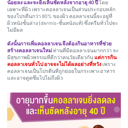
revamp
revamp
น้อยลง และจะยิ่งเห็นชัดหลังจากอายุ 40 ปี
โดย
เปลี่ยนโหมดหน้าจอ
v2
เฉพาะที่ผิว เพราะคอลลาเจนเป็นส่วนประกอบหลัก
ของโปรตีนกว่า 80% ของผิว คอลลาเจนนี้จะอยู่ที่
ผิวหนังชั้นล่าง (dermis-ชั้นหนังแท้) ซึ่งครีมทั่วไปจะ
ไม่มีผล
ดังนั้นการเพิ่มคอลลาเจน จึงต้องกินอาหารที่ช่วย
สร้างคอลลาเจนใหม่
ท่านที่มีคอลลาเจนมากกว่า จะ
มีสุขภาพผิวพรรณที่ดีกว่าคนวัยเดียวกัน
แต่การกิน
คอลลาเจนทั่วไป อาจจะไม่ได้ผลอย่างที่หวัง
เพราะ
คอลลาเจนเป็นโปรตีนที่ถูกย่อยในกระเพาะอาหาร
และอาจดูดซึมไปไม่ถึงผิว