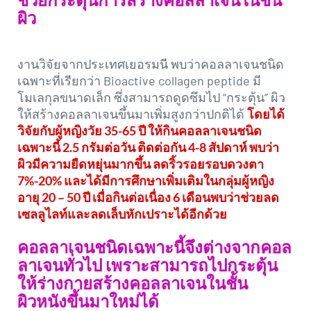
ผิว
งานวิจัยจากประเทศเยอรมนี พบว่าคอลลาเจนชนิด
เฉพาะที่เรียกว่า Bioactive collagen peptide มี
โมเลกุลขนาดเล็ก ซึ่งสามารถดูดซึมไป “กระตุ้น” ผิว
ให้สร้างคอลลาเจนขึ้นมาเพิ่มสูงกว่าปกติได้
โดยได้
วิจัยกับผู้หญิงวัย 35-65 ปี ให้กินคอลลาเจนชนิด
เฉพาะนี้ 2.5 กรัมต่อวัน ติดต่อกัน 4-8 สัปดาห์ พบว่า
ผิวมีความยืดหยุ่นมากขึ้น ลดริ้วรอยรอบดวงตา
7%-20% และได้มีการศึกษาเพิ่มเติมในกลุ่มผู้หญิง
อายุ 20 – 50 ปี เมื่อกินต่อเนื่อง 6 เดือนพบว่าช่วยลด
เซลลูไลท์และลดเล็บหักเปราะได้อีกด้วย
คอลลาเจนชนิดเฉพาะนี้จึงต่างจากคอล
ลาเจนทั่วไป เพราะสามารถไปกระตุ้น
ให้ร่างกายสร้างคอลลาเจนในชั้น
ผิวหนังขึ้นมาใหม่ได้