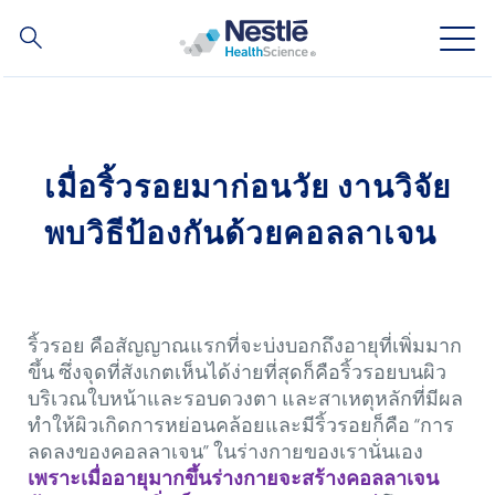
ค้นหา
Skip
to
main
ความเชี่ยวชาญของเรา
content
เมื่อริ้วรอยมาก่อนวัย งานวิจัย
สินค้าของเรา
พบวิธีป้องกันด้วยคอลลาเจน
เกี่ยวกับเรา
บุคลากรของเรา
ริ้วรอย คือสัญญาณแรกที่จะบ่งบอกถึงอายุที่เพิ่มมาก
ขึ้น ซึ่งจุดที่สังเกตเห็นได้ง่ายที่สุดก็คือริ้วรอยบนผิว
การลงทุนและหุ้นส่วนทางธุรกิจของเรา
บริเวณใบหน้าและรอบดวงตา และสาเหตุหลักที่มีผล
ทำให้ผิวเกิดการหย่อนคล้อยและมีริ้วรอยก็คือ “การ
ลดลงของคอลลาเจน” ในร่างกายของเรานั่นเอง
Social
ติดต่อเรา
Contact
เพราะเมื่ออายุมากขึ้นร่างกายจะสร้างคอลลาเจน