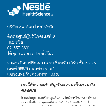
บริษัท เนสท์เล่ (ไทย) จำกัด
ติดต่อศูนย์ผู้บริโภคเนสท์เล่
1162 หรือ
02-657-8601
ได้ทุกวัน ตลอด 24 ชั่วโมง
อาคารดิออฟฟิศเศส แอท เซ็นทรัล เวิร์ล ชั้น 38-43
เลขที่ 999/9 ถนนพระราม 1
แขวงปทุมวัน กรุงเทพฯ 10330
เราให้ความสำคัญกับความเป็นส่วนตัว
Legal
บุคคลากรของเรา
ของคุณ
ติดต่อเรา
Terms
ค้นหา
โดยคลิกปุ่ม "ยอมรับ" คุณยินยอมให้มีการใช้งานคุกกี้ของ
ประกาศเกี่ยวกับคุกกี้
&
บุคคลที่หนึ่งและบุคคลที่สาม (หรือที่คล้ายคลึงกัน) เพื่อ