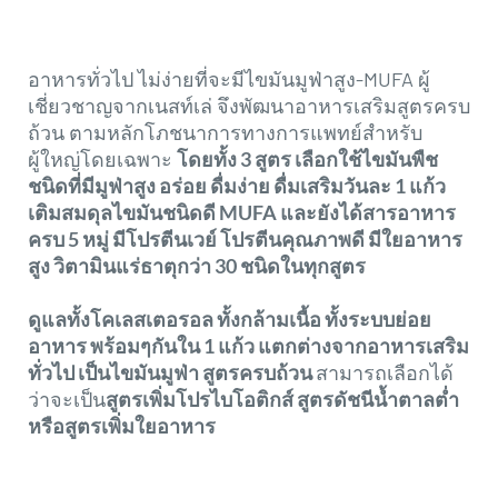
อาหารทั่วไป ไม่ง่ายที่จะมีไขมันมูฟ่าสูง-MUFA ผู้
เชี่ยวชาญจากเนสท์เล่ จึงพัฒนาอาหารเสริมสูตรครบ
ถ้วน ตามหลักโภชนาการทางการแพทย์สำหรับ
ผู้ใหญ่โดยเฉพาะ
โดยทั้ง 3 สูตร เลือกใช้ไขมันพืช
ชนิดที่มีมูฟ่าสูง อร่อย ดื่มง่าย ดื่มเสริมวันละ 1 แก้ว
เติมสมดุลไขมันชนิดดี MUFA และยังได้สารอาหาร
ครบ 5 หมู่ มีโปรตีนเวย์ โปรตีนคุณภาพดี มีใยอาหาร
สูง วิตามินแร่ธาตุกว่า 30 ชนิดในทุกสูตร
ดูแลทั้งโคเลสเตอรอล ทั้งกล้ามเนื้อ ทั้งระบบย่อย
อาหาร พร้อมๆกันใน 1 แก้ว แตกต่างจากอาหารเสริม
ทั่วไป เป็นไขมันมูฟ่า สูตรครบถ้วน
สามารถเลือกได้
ว่าจะเป็น
สูตรเพิ่มโปรไบโอติกส์
สูตรดัชนีน้ำตาลต่ำ
หรือสูตรเพิ่มใยอาหาร