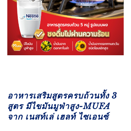
อาหารเสริมสูตรครบถ้วนทั้ง 3
สูตร มีไขมันมูฟ่าสูง-MUFA
จาก เนสท์เล่ เฮลท์ ไซเอนซ์