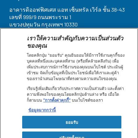
อาคารดิออฟฟิศเศส แอท เซ็นทรัล เวิร์ล ชั้น 38-43
เลขที่ 999/9 ถนนพระราม 1
แขวงปทุมวัน กรุงเทพฯ 10330
เราให้ความสำคัญกับความเป็นส่วนตัว
Legal
บุคคลากรของเรา
ของคุณ
ติดต่อเรา
Terms
ค้นหา
โดยคลิกปุ่ม "ยอมรับ" คุณยินยอมให้มีการใช้งานคุกกี้ของ
ประกาศเกี่ยวกับคุกกี้
บุคคลที่หนึ่งและบุคคลที่สาม (หรือที่คล้ายคลึงกัน) เพื่อ
&
เพิ่มประสบการณ์การใช้งานของคุณบนเว็บไซต์ ประเมินผู้
ข้อกำหนดการใช้งาน
Condition
เข้าชม จัดเก็บข้อมูลที่เป็นประโยชน์เพื่อให้เราและคู่ค้า
แผนผังเว็บไซต์
footer
ของเรานำเสนอโฆษณาที่ตรงตามความสนใจของคุณ
คำชี้แจงการเข้าถึงเว็บไซต์
ประกาศความเป็นส่วนตัว
เรียนรู้เพิ่มเติมเกี่ยวกับประกาศความเป็นส่วนตัว และตั้งค่า
ความพึงพอใจของคุณโดยคลิกปุ่มด้านล่าง หรือ เมื่อใด
ก็ตามบน
"การตั้งค่าคุกกี้"
บนเว็บไซต์ของเรา
Facebook
Youtube
ข้อมูลมากกว่านี้
ยอมรับ
ปฏิเสธทั้งหมด