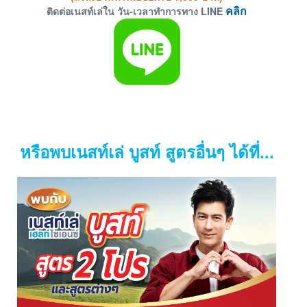
ติดต่อเนสท์เล่ใน วัน-เวลาทำการทาง LINE
คลิก
หรือพบเนสท์เล่ บูสท์ สูตรอื่นๆ ได้ที่...