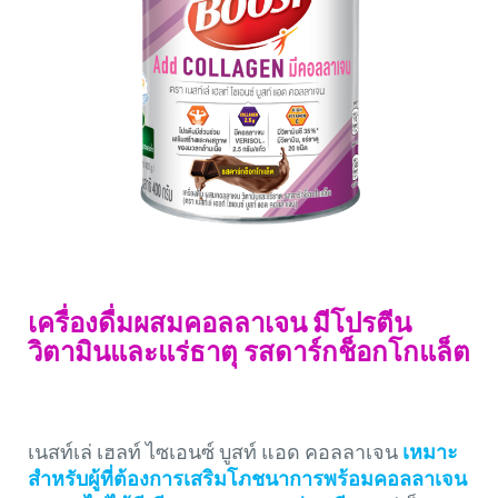
revamp
revamp
เปลี่ยนโหมดหน้าจอ
v2
เครื่องดื่มผสมคอลลาเจน มีโปรตีน
วิตามินและแร่ธาตุ รสดาร์กช็อกโกแล็ต
เนสท์เล่ เฮลท์ ไซเอนซ์ บูสท์ แอด คอลลาเจน
เหมาะ
สำหรับผู้ที่ต้องการเสริมโภชนาการพร้อมคอลลาเจน