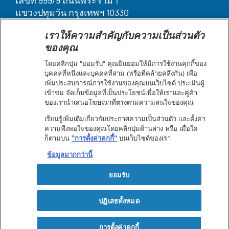
แขวงปทุมวัน กรุงเทพฯ 10330
เราให้ความสำคัญกับความเป็นส่วนตัว
Legal
บุคคลากรของเรา
ของคุณ
ติดต่อเรา
Terms
ค้นหา
โดยคลิกปุ่ม "ยอมรับ" คุณยินยอมให้มีการใช้งานคุกกี้ของ
ประกาศเกี่ยวกับคุกกี้
&
บุคคลที่หนึ่งและบุคคลที่สาม (หรือที่คล้ายคลึงกัน) เพื่อ
ข้อกำหนดการใช้งาน
เพิ่มประสบการณ์การใช้งานของคุณบนเว็บไซต์ ประเมินผู้
Condition
เข้าชม จัดเก็บข้อมูลที่เป็นประโยชน์เพื่อให้เราและคู่ค้า
แผนผังเว็บไซต์
footer
ของเรานำเสนอโฆษณาที่ตรงตามความสนใจของคุณ
คำชี้แจงการเข้าถึงเว็บไซต์
ประกาศความเป็นส่วนตัว
เรียนรู้เพิ่มเติมเกี่ยวกับประกาศความเป็นส่วนตัว และตั้งค่า
ความพึงพอใจของคุณโดยคลิกปุ่มด้านล่าง หรือ เมื่อใด
ก็ตามบน
"การตั้งค่าคุกกี้"
บนเว็บไซต์ของเรา
Facebook
Youtube
ข้อมูลมากกว่านี้
ยอมรับ
ปฏิเสธทั้งหมด
© Nestlé Health Science 2025 - All rights reserved
การตั้งค่าคุกกี้