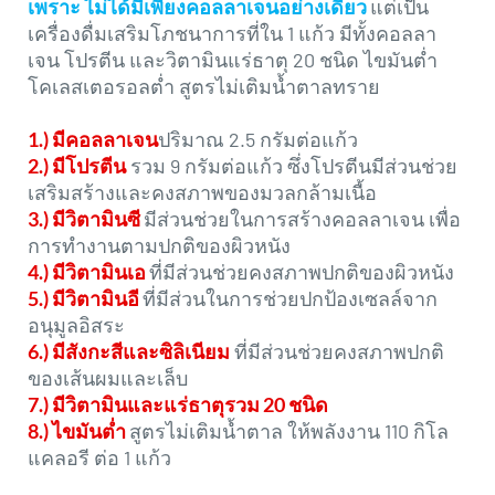
เพราะ ไม่ได้มีเพียงคอลลาเจนอย่างเดียว
แต่เป็น
เครื่องดื่มเสริมโภชนาการที่ใน 1 แก้ว มีทั้งคอลลา
เจน โปรตีน และวิตามินแร่ธาตุ 20 ชนิด ไขมันต่ำ
โคเลสเตอรอลต่ำ สูตรไม่เติมน้ำตาลทราย
1.) มีคอลลาเจน
ปริมาณ 2.5 กรัมต่อแก้ว
2.) มีโปรตีน
รวม 9 กรัมต่อแก้ว ซึ่งโปรตีนมีส่วนช่วย
เสริมสร้างและคงสภาพของมวลกล้ามเนื้อ
3.) มีวิตามินซี
มีส่วนช่วยในการสร้างคอลลาเจน เพื่อ
การทำงานตามปกติของผิวหนัง
4.) มีวิตามินเอ
ที่มีส่วนช่วยคงสภาพปกติของผิวหนัง
5.) มีวิตามินอี
ที่มีส่วนในการช่วยปกป้องเซลล์จาก
อนุมูลอิสระ
6.) มีสังกะสีและซิลิเนียม
ที่มีส่วนช่วยคงสภาพปกติ
ของเส้นผมและเล็บ
7.) มีวิตามินและแร่ธาตุรวม 20 ชนิด
8.) ไขมันต่ำ
สูตรไม่เติมน้ำตาล ให้พลังงาน 110 กิโล
แคลอรี ต่อ 1 แก้ว