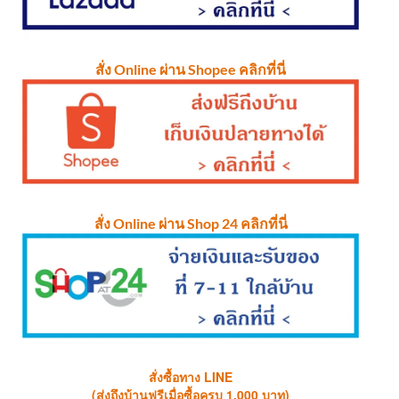
สั่ง Online ผ่าน Shopee คลิกที่นี่
สั่ง Online ผ่าน Shop 24 คลิกที่นี่
สั่งซื้อทาง LINE
(ส่งถึงบ้านฟรีเมื่อซื้อครบ 1,000 บาท)