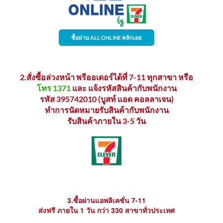
ซื้อผ่าน ALL ONLINE คลิกเลย
2.สั่งซื้อล่วงหน้า พรีออเดอร์ได้ที่ 7-11 ทุกสาขา หรือ
โทร 1371
และ แจ้งรหัสสินค้ากับพนักงาน
รหัส 395742010 (บูสท์ แอด คอลลาเจน)
ทำการนัดหมายรับสินค้ากับพนักงาน
รับสินค้าภายใน 3-5 วัน
3.ซื้อผ่านแอพลิเคชั่น 7-11
ส่งฟรี ภายใน 1 วัน กว่า 330 สาขาทั่วประเทศ