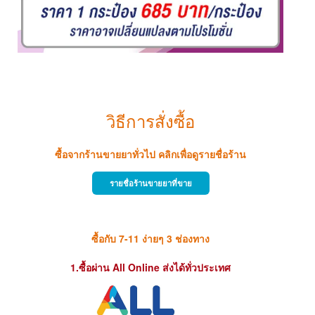
วิธีการสั่งซื้อ
ซื้อจากร้านขายยาทั่วไป คลิกเพื่อดูรายชื่อร้าน
รายชื่อร้านขายยาที่ขาย
ซื้อกับ 7-11 ง่ายๆ 3 ช่องทาง
1.ซื้อผ่าน All Online ส่งได้ทั่วประเทศ