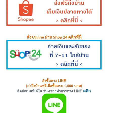
สั่ง Online ผ่าน Shop 24 คลิกที่นี่
สั่งซื้อทาง LINE
(ส่งถึงบ้านฟรีเมื่อซื้อครบ 1,000 บาท)
ติดต่อเนสท์เล่ใน วัน-เวลาทำการทาง LINE
คลิก