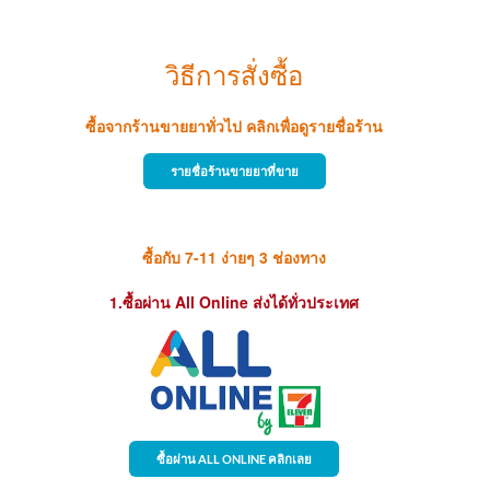
วิธีการสั่งซื้อ
ซื้อจากร้านขายยาทั่วไป คลิกเพื่อดูรายชื่อร้าน
รายชื่อร้านขายยาที่ขาย
ซื้อกับ 7-11 ง่ายๆ 3 ช่องทาง
1.ซื้อผ่าน All Online ส่งได้ทั่วประเทศ
ซื้อผ่าน ALL ONLINE คลิกเลย