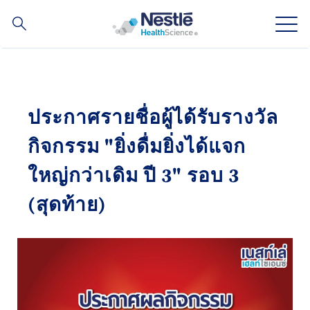
ค้นหา
Skip
to
main
ความเชี่ยวชาญของเรา
content
ประกาศรายชื่อผู้ได้รับรางวัล
สินค้าของเรา
กิจกรรม "ยิ่งดื่มยิ่งได้แจก
เกี่ยวกับเรา
ใหญ่กว่าเดิม ปี 3" รอบ 3
(สุดท้าย)
บุคลากรของเรา
การลงทุนและหุ้นส่วนทางธุรกิจของเรา
Social
ติดต่อเรา
Contact