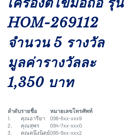
เครื่องตีไข่มือถือ รุ่น
HOM-269112
จำนวน 5 รางวัล
มูลค่ารางวัลละ
1,350 บาท
ลำดับ
รายชื่อ
หมายเลขโทรศัพท์
1.
คุณอารียา
098-6xx-xxx9
2.
คุณสุพร
094-7xx-xxx0
3.
คุณคนึงนิตย์
095-9xx-xxx2