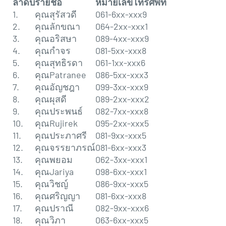
ลำดับ
รายชื่อ
หมายเลขโทรศัพท์
1.
คุณสุรัสวดี
061-6xx-xxx9
2.
คุณลักขณา
064-2xx-xxx1
3.
คุณอริสษา
089-4xx-xxx9
4.
คุณกำจร
081-5xx-xxx8
5.
คุณสุทธิรดา
061-1xx-xxx6
6.
คุณPatranee
086-5xx-xxx3
7.
คุณอัญชฎา
099-3xx-xxx9
8.
คุณผุสดี
089-2xx-xxx2
9.
คุณประพนธ์
082-7xx-xxx8
10.
คุณRujirek
095-2xx-xxx5
11.
คุณประภาศรี
081-9xx-xxx5
12.
คุณจรรยาภรณ์
081-6xx-xxx3
13.
คุณพยอม
062-3xx-xxx1
14.
คุณJariya
098-6xx-xxx1
15.
คุณวิชญ์
086-9xx-xxx5
16.
คุณศริญญา
081-6xx-xxx8
17.
คุณปราณี
082-9xx-xxx6
18.
คุณวิภา
063-6xx-xxx5