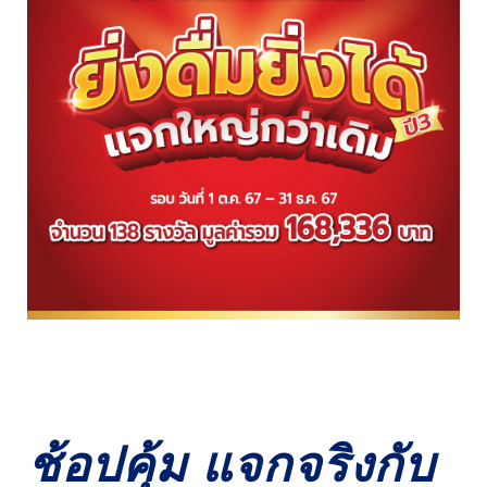
revamp
revamp
เปลี่ยนโหมดหน้าจอ
v2
ช้อปคุ้ม แจกจริงกับ