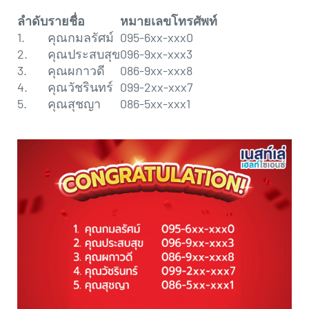
ลำดับ
รายชื่อ
หมายเลขโทรศัพท์
1.
คุณกมลรัศม์
095-6xx-xxx0
2.
คุณประสบสุข
096-9xx-xxx3
3.
คุณผกาวดี
086-9xx-xxx8
4.
คุณวัชรินทร์
099-2xx-xxx7
5.
คุณสุชญา
086-5xx-xxx1