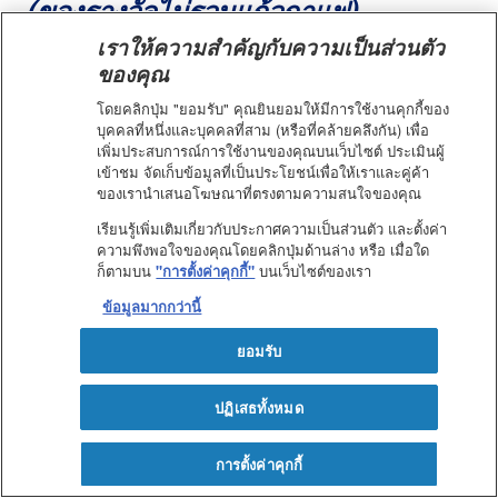
(ของรางวัลไม่รวมแก้วกาแฟ)
เราให้ความสำคัญกับความเป็นส่วนตัว
ของคุณ
ลำดับ
รายชื่อ
หมายเลขโทรศัพท์
โดยคลิกปุ่ม "ยอมรับ" คุณยินยอมให้มีการใช้งานคุกกี้ของ
1.
คุณพรรณธิภา
081-9xx-xxx6
บุคคลที่หนึ่งและบุคคลที่สาม (หรือที่คล้ายคลึงกัน) เพื่อ
2.
คุณจรีรัตน์
081-8xx-xxx0
เพิ่มประสบการณ์การใช้งานของคุณบนเว็บไซต์ ประเมินผู้
เข้าชม จัดเก็บข้อมูลที่เป็นประโยชน์เพื่อให้เราและคู่ค้า
3.
คุณสมหญิง
065-1xx-xxx9
ของเรานำเสนอโฆษณาที่ตรงตามความสนใจของคุณ
4.
คุณเรวดี
084-1xx-xxx4
5.
คุณละไม
061-8xx-xxx3
เรียนรู้เพิ่มเติมเกี่ยวกับประกาศความเป็นส่วนตัว และตั้งค่า
ความพึงพอใจของคุณโดยคลิกปุ่มด้านล่าง หรือ เมื่อใด
6.
คุณAmporn
061-8xx-xxx6
ก็ตามบน
"การตั้งค่าคุกกี้"
บนเว็บไซต์ของเรา
7.
คุณสุทัตตา
082-1xx-xxx6
ข้อมูลมากกว่านี้
8.
คุณสมพร
089-5xx-xxx8
9.
คุณสุรภา
061-4xx-xxx9
ยอมรับ
10.
คุณศิริกาญจน์
098-4xx-xxx9
ปฏิเสธทั้งหมด
การตั้งค่าคุกกี้