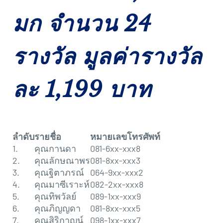
มก จำนวน 24
รางวัล มูลค่ารางวัล
ละ 1,199 บาท
ลำดับ
รายชื่อ
หมายเลขโทรศัพท์
1.
คุณกานดา
081-6xx-xxx8
2.
คุณลักษณา​พร
081-8xx-xxx3
3.
คุณฐิตาภรณ์
064-9xx-xxx2
4.
คุณมาซีเราะห์
082-2xx-xxx8
5.
คุณทิพวัลย์
089-1xx-xxx9
6.
คุณภิญญดา
081-8xx-xxx5
7.
คุณสิริกาญน์
098-1xx-xxx7