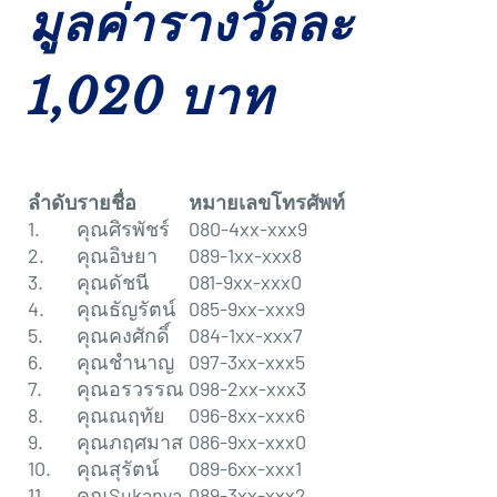
มูลค่ารางวัลละ
1,020 บาท
ลำดับ
รายชื่อ
หมายเลขโทรศัพท์
1.
คุณศิรพัชร์
080-4xx-xxx9
2.
คุณอิษยา
089-1xx-xxx8
3.
คุณดัชนี
081-9xx-xxx0
4.
คุณธัญรัตน์
085-9xx-xxx9
5.
คุณคงศักดิ์
084-1xx-xxx7
6.
คุณชำนาญ
097-3xx-xxx5
7.
คุณอรวรรณ
098-2xx-xxx3
8.
คุณณฤทัย
096-8xx-xxx6
9.
คุณภฤศมาส
086-9xx-xxx0
10.
คุณสุรัตน์
089-6xx-xxx1
11.
คุณSukanya
089-3xx-xxx2