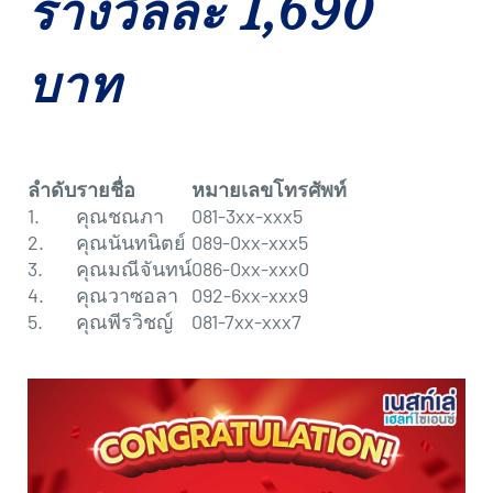
รางวัลละ 1,690
บาท
ลำดับ
รายชื่อ
หมายเลขโทรศัพท์
1.
คุณชณภา
081-3xx-xxx5
2.
คุณนันทนิตย์
089-0xx-xxx5
3.
คุณมณีจันทน์
086-0xx-xxx0
4.
คุณวาซอลา
092-6xx-xxx9
5.
คุณพีรวิชญ์
081-7xx-xxx7