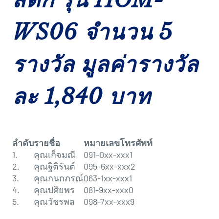
WS06 จำนวน 5
รางวัล มูลค่ารางวัล
ละ 1,840 บาท
ลำดับ
รายชื่อ
หมายเลขโทรศัพท์
1.
คุณเก็จมณี
091-0xx-xxx1
2.
คุณฐิติรันต์
095-6xx-xxx2
3.
คุณกนกภรณ์
063-1xx-xxx1
4.
คุณปศิยพร
081-9xx-xxx0
5.
คุณวัชรพล
098-7xx-xxx9